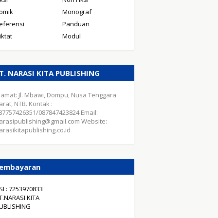
omik
Monograf
eferensi
Panduan
iktat
Modul
T. NARASI KITA PUBLISHING
lamat: Jl. Mbawi, Dompu, Nusa Tenggara
arat, NTB. Kontak :
87757426351/087847423824 Email:
arasipublishing@gmail.com Website:
arasikitapublishing.co.id
embayaran
SI : 7253970833
T.NARASI KITA
UBLISHING