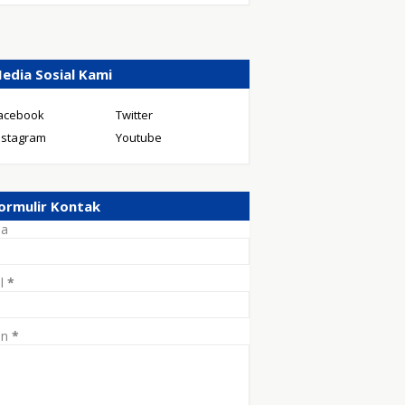
edia Sosial Kami
acebook
Twitter
nstagram
Youtube
ormulir Kontak
a
il
*
an
*