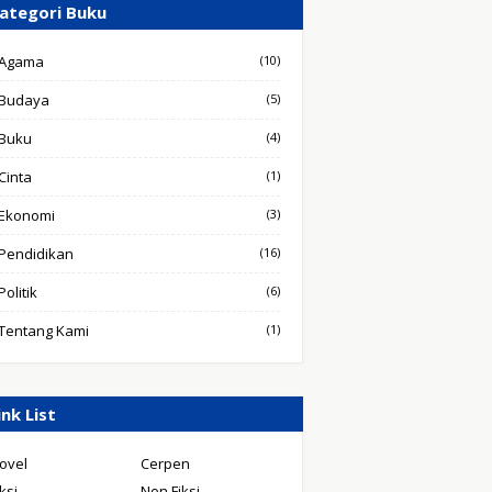
ategori Buku
Agama
(10)
Budaya
(5)
Buku
(4)
Cinta
(1)
Ekonomi
(3)
Pendidikan
(16)
Politik
(6)
Tentang Kami
(1)
ink List
ovel
Cerpen
iksi
Non Fiksi