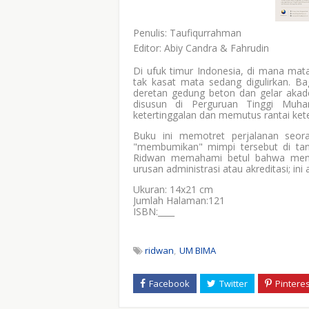
Penulis: Taufiqurrahman
Editor: Abiy Candra & Fahrudin
Di ufuk timur Indonesia, di mana mat
tak kasat mata sedang digulirkan. Ba
deretan gedung beton dan gelar akad
disusun di Perguruan Tinggi Muh
ketertinggalan dan memutus rantai kete
Buku ini memotret perjalanan seor
"membumikan" mimpi tersebut di tana
Ridwan memahami betul bahwa memb
urusan administrasi atau akreditasi; 
Ukuran: 14x21 cm
Jumlah Halaman:121
ISBN:____
ridwan
UM BIMA