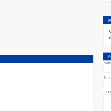
M
F
I
F
Nam
Ema
Pes