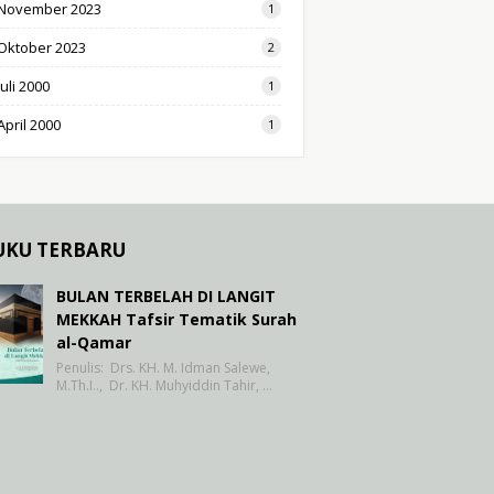
November 2023
1
Oktober 2023
2
Juli 2000
1
April 2000
1
UKU TERBARU
BULAN TERBELAH DI LANGIT
MEKKAH Tafsir Tematik Surah
al-Qamar
Penulis: Drs. KH. M. Idman Salewe,
M.Th.I.., Dr. KH. Muhyiddin Tahir, …