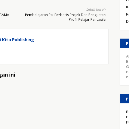
K
Lebih baru
R
AGAMA
Pembelajaran Pai Berbasis Projek Dan Penguatan
Profil Pelajar Pancasila
D
 Kita Publishing
P
A
B
0
n
an ini
n
P
B
P
P