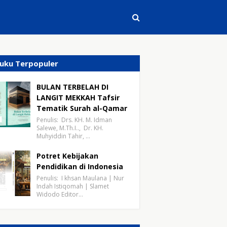
uku Terpopuler
BULAN TERBELAH DI
LANGIT MEKKAH Tafsir
Tematik Surah al-Qamar
Penulis: Drs. KH. M. Idman
Salewe, M.Th.I.., Dr. KH.
Muhyiddin Tahir, …
Potret Kebijakan
Pendidikan di Indonesia
Penulis: I khsan Maulana | Nur
Indah Istiqomah | Slamet
Widodo Editor…