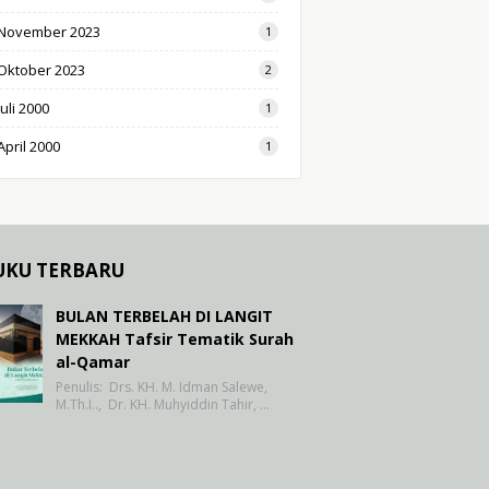
November 2023
1
Oktober 2023
2
Juli 2000
1
April 2000
1
UKU TERBARU
BULAN TERBELAH DI LANGIT
MEKKAH Tafsir Tematik Surah
al-Qamar
Penulis: Drs. KH. M. Idman Salewe,
M.Th.I.., Dr. KH. Muhyiddin Tahir, …