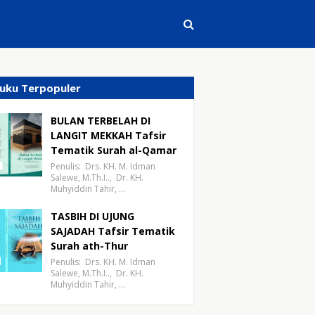
uku Terpopuler
BULAN TERBELAH DI
LANGIT MEKKAH Tafsir
Tematik Surah al-Qamar
Penulis: Drs. KH. M. Idman
Salewe, M.Th.I.., Dr. KH.
Muhyiddin Tahir, …
TASBIH DI UJUNG
SAJADAH Tafsir Tematik
Surah ath-Thur
Penulis: Drs. KH. M. Idman
Salewe, M.Th.I.., Dr. KH.
Muhyiddin Tahir, …