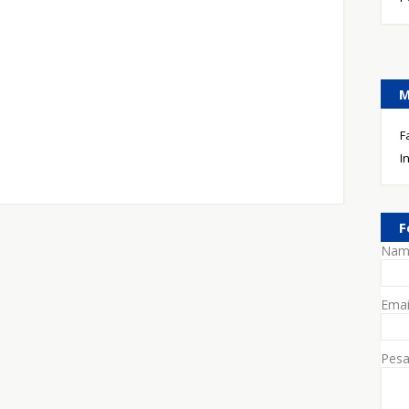
M
F
I
F
Nam
Ema
Pes