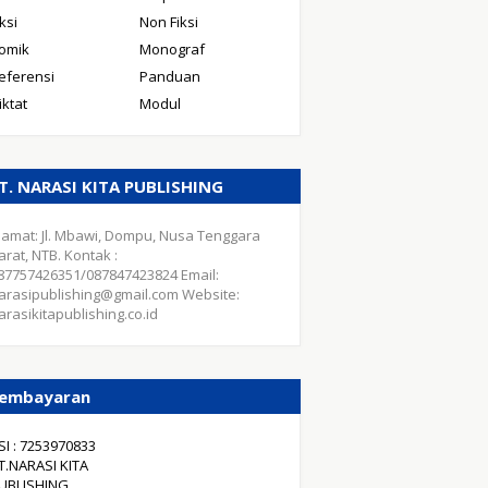
iksi
Non Fiksi
omik
Monograf
eferensi
Panduan
iktat
Modul
T. NARASI KITA PUBLISHING
lamat: Jl. Mbawi, Dompu, Nusa Tenggara
arat, NTB. Kontak :
87757426351/087847423824 Email:
arasipublishing@gmail.com Website:
arasikitapublishing.co.id
embayaran
SI : 7253970833
T.NARASI KITA
UBLISHING