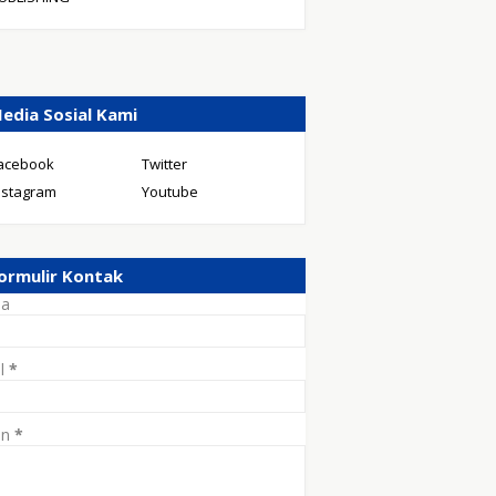
edia Sosial Kami
acebook
Twitter
nstagram
Youtube
ormulir Kontak
a
il
*
an
*