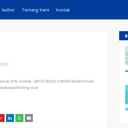
Author
Tentang Kami
Kontak
B
, 2000
Barat, NTB. Kontak : 087757426351/087847423824 Email:
sikitapublishing.co.id