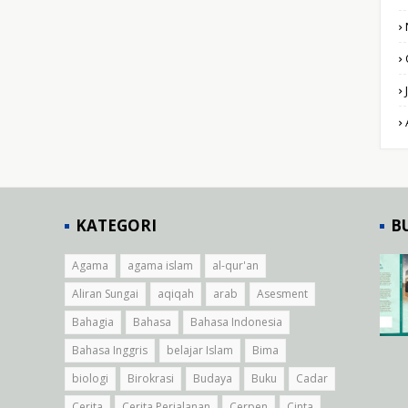
KATEGORI
B
Agama
agama islam
al-qur'an
Aliran Sungai
aqiqah
arab
Asesment
Bahagia
Bahasa
Bahasa Indonesia
Bahasa Inggris
belajar Islam
Bima
biologi
Birokrasi
Budaya
Buku
Cadar
Cerita
Cerita Perjalanan
Cerpen
Cinta