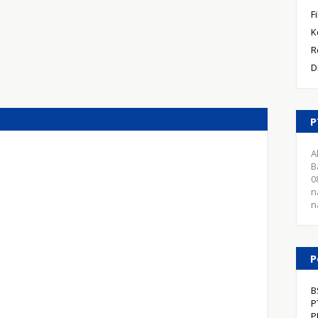
F
K
R
D
P
A
B
0
n
n
P
B
P
P