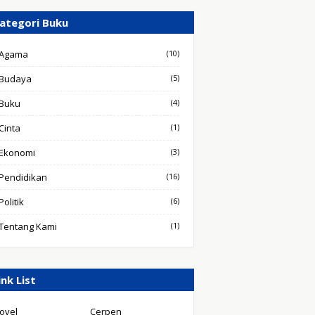
ategori Buku
Agama
(10)
Budaya
(5)
Buku
(4)
Cinta
(1)
Ekonomi
(3)
Pendidikan
(16)
Politik
(6)
Tentang Kami
(1)
ink List
ovel
Cerpen