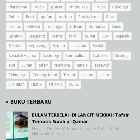
Pluralisme
Politik
potret
Prndidikan
Projek
Psikologi
Publik
Puisi
qur'an
qurban
Radikalisme
Rawi
realita
Refleksi
renungan
ridwan
Romansa
Sains
Saintifik
Sangiang
Sastra
scroll
SD/MI
SDM
Sejarah
Sekolah
sepasang
Sepatu
serapan
Sosial
Sosial & Agama
Sosiologi
Spiritualitas
Statistika
Strategi
sufi
Sultan
tafsir
tambora
tana'o
Tasawuf
Teknologi
Tentang Kami
Terapi
Ulama
Ulum
UM BIMA
UMKM
UNPAD
Waris
BUKU TERBARU
BULAN TERBELAH DI LANGIT MEKKAH Tafsir
Tematik Surah al-Qamar
Penulis: Drs. KH. M. Idman Salewe, M.Th.I.., Dr. KH.
Muhyiddin Tahir, …