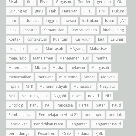
Filsafat
fiqh
Fisika
Gagasan
Gender
gerakan
Gizi
Gunung Api
guru
Hak
Harapan
Hijau
HMI
Hukum
Imm
Indonesia
Inggris
Inovasi
Instruktur
Islam
JAT
jejak
karakter
Kemanusian
Kewirausahaan
kitab kuning
Kontak
Kontekstual
Kuantum
Kurikulum
laut
Leluhur
Linguistik
Lisan
Madrasah
MAgang
Mahasiswa
maja. labo
Manajemen
Manajemen Paud
manhaj
Matematika
Mbojo
Media
melawan
Mengasuh
menyesatkan
merawat
mistisisme
Model
Motivasi
mpa'a
MTK
Muhammadiyah
Muhasabah
Nasyiatul
Neli
Neurolinguistik
Nggahi
novel
noverl
NU
Ontologi
Pahu
PAI
Pancasila
Partai
patah
Paud
Pembelajaran
Pembelajaran Abad 21
pemimpin
pendaki
Pendidikan
Pendidikan Islam
Pengantar
Pengantar Paud
perlindungan
Pesantren
PGSD
Pidana
PJBL