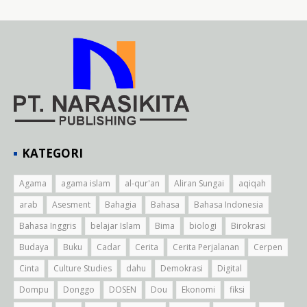
KATEGORI
Agama
agama islam
al-qur'an
Aliran Sungai
aqiqah
arab
Asesment
Bahagia
Bahasa
Bahasa Indonesia
Bahasa Inggris
belajar Islam
Bima
biologi
Birokrasi
Budaya
Buku
Cadar
Cerita
Cerita Perjalanan
Cerpen
Cinta
Culture Studies
dahu
Demokrasi
Digital
Dompu
Donggo
DOSEN
Dou
Ekonomi
fiksi