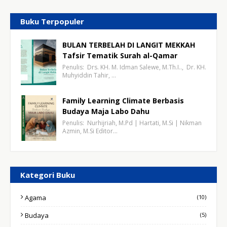
Buku Terpopuler
BULAN TERBELAH DI LANGIT MEKKAH
Tafsir Tematik Surah al-Qamar
Penulis: Drs. KH. M. Idman Salewe, M.Th.I.., Dr. KH.
Muhyiddin Tahir, …
Family Learning Climate Berbasis
Budaya Maja Labo Dahu
Penulis: Nurhijriah, M.Pd | Hartati, M.Si | Nikman
Azmin, M.Si Editor…
Kategori Buku
Agama
(10)
Budaya
(5)