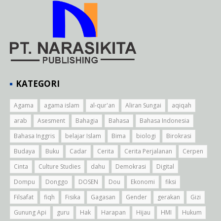
KATEGORI
Agama
agama islam
al-qur'an
Aliran Sungai
aqiqah
arab
Asesment
Bahagia
Bahasa
Bahasa Indonesia
Bahasa Inggris
belajar Islam
Bima
biologi
Birokrasi
Budaya
Buku
Cadar
Cerita
Cerita Perjalanan
Cerpen
Cinta
Culture Studies
dahu
Demokrasi
Digital
Dompu
Donggo
DOSEN
Dou
Ekonomi
fiksi
Filsafat
fiqh
Fisika
Gagasan
Gender
gerakan
Gizi
Gunung Api
guru
Hak
Harapan
Hijau
HMI
Hukum