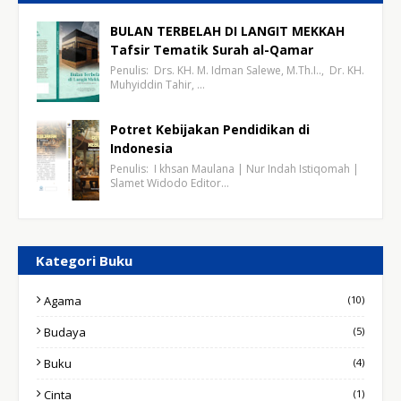
BULAN TERBELAH DI LANGIT MEKKAH
Tafsir Tematik Surah al-Qamar
Penulis: Drs. KH. M. Idman Salewe, M.Th.I.., Dr. KH.
Muhyiddin Tahir, …
Potret Kebijakan Pendidikan di
Indonesia
Penulis: I khsan Maulana | Nur Indah Istiqomah |
Slamet Widodo Editor…
Kategori Buku
Agama
(10)
Budaya
(5)
Buku
(4)
Cinta
(1)