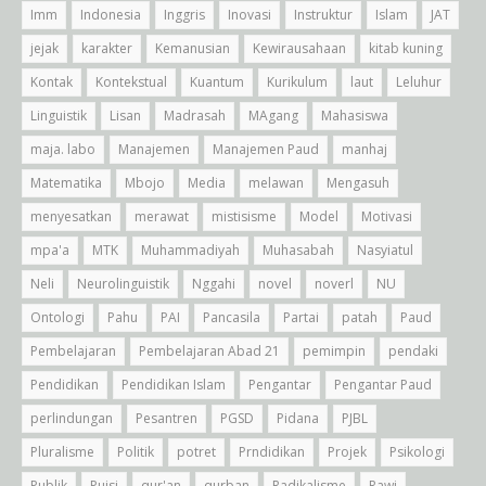
Imm
Indonesia
Inggris
Inovasi
Instruktur
Islam
JAT
jejak
karakter
Kemanusian
Kewirausahaan
kitab kuning
Kontak
Kontekstual
Kuantum
Kurikulum
laut
Leluhur
Linguistik
Lisan
Madrasah
MAgang
Mahasiswa
maja. labo
Manajemen
Manajemen Paud
manhaj
Matematika
Mbojo
Media
melawan
Mengasuh
menyesatkan
merawat
mistisisme
Model
Motivasi
mpa'a
MTK
Muhammadiyah
Muhasabah
Nasyiatul
Neli
Neurolinguistik
Nggahi
novel
noverl
NU
Ontologi
Pahu
PAI
Pancasila
Partai
patah
Paud
Pembelajaran
Pembelajaran Abad 21
pemimpin
pendaki
Pendidikan
Pendidikan Islam
Pengantar
Pengantar Paud
perlindungan
Pesantren
PGSD
Pidana
PJBL
Pluralisme
Politik
potret
Prndidikan
Projek
Psikologi
Publik
Puisi
qur'an
qurban
Radikalisme
Rawi