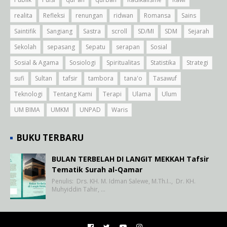
realita
Refleksi
renungan
ridwan
Romansa
Sains
Saintifik
Sangiang
Sastra
scroll
SD/MI
SDM
Sejarah
Sekolah
sepasang
Sepatu
serapan
Sosial
Sosial & Agama
Sosiologi
Spiritualitas
Statistika
Strategi
sufi
Sultan
tafsir
tambora
tana'o
Tasawuf
Teknologi
Tentang Kami
Terapi
Ulama
Ulum
UM BIMA
UMKM
UNPAD
Waris
BUKU TERBARU
BULAN TERBELAH DI LANGIT MEKKAH Tafsir
Tematik Surah al-Qamar
Penulis: Drs. KH. M. Idman Salewe, M.Th.I.., Dr. KH.
Muhyiddin Tahir, …