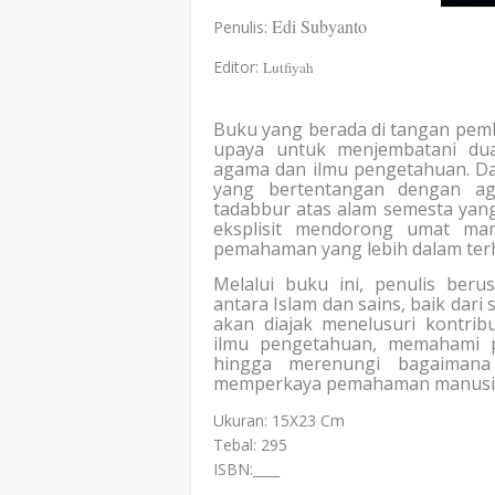
Edi Subyanto
Penulis:
Editor:
Lutfiyah
Buku yang berada di tangan pemb
upaya untuk menjembatani dua 
agama dan ilmu pengetahuan. Da
yang bertentangan dengan ag
tadabbur atas alam semesta yang 
eksplisit mendorong umat manu
pemahaman yang lebih dalam te
Melalui buku ini, penulis be
antara Islam dan sains, baik dari s
akan diajak menelusuri kontri
ilmu pengetahuan, memahami p
hingga merenungi bagaimana
memperkaya pemahaman manusia 
Ukuran: 15X23 Cm
Tebal: 295
ISBN:____