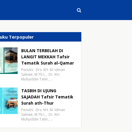
uku Terpopuler
BULAN TERBELAH DI
LANGIT MEKKAH Tafsir
Tematik Surah al-Qamar
Penulis: Drs. KH. M. Idman
Salewe, M.Th.I.., Dr. KH.
Muhyiddin Tahir, …
TASBIH DI UJUNG
SAJADAH Tafsir Tematik
Surah ath-Thur
Penulis: Drs. KH. M. Idman
Salewe, M.Th.I.., Dr. KH.
Muhyiddin Tahir, …