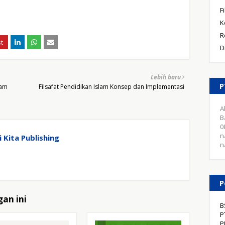
F
K
R
D
Lebih baru
P
lam
Filsafat Pendidikan Islam Konsep dan Implementasi
A
B
0
n
 Kita Publishing
n
P
an ini
B
P
P