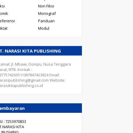
iksi
Non Fiksi
omik
Monograf
eferensi
Panduan
iktat
Modul
T. NARASI KITA PUBLISHING
lamat: Jl. Mbawi, Dompu, Nusa Tenggara
arat, NTB. Kontak :
87757426351/087847423824 Email:
arasipublishing@gmail.com Website:
arasikitapublishing.co.id
embayaran
SI : 7253970833
T.NARASI KITA
UBLISHING