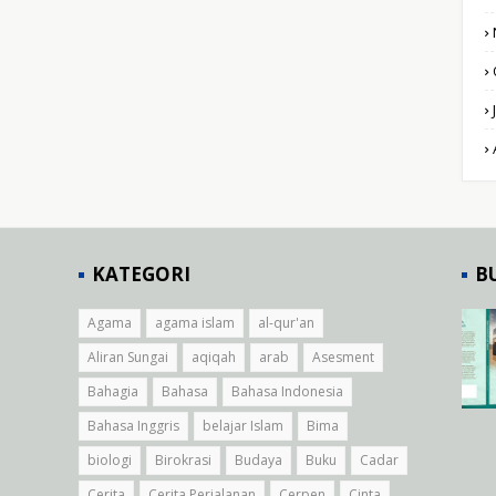
KATEGORI
B
Agama
agama islam
al-qur'an
Aliran Sungai
aqiqah
arab
Asesment
Bahagia
Bahasa
Bahasa Indonesia
Bahasa Inggris
belajar Islam
Bima
biologi
Birokrasi
Budaya
Buku
Cadar
Cerita
Cerita Perjalanan
Cerpen
Cinta