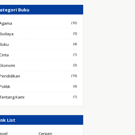
ategori Buku
Agama
(10)
Budaya
(5)
Buku
(4)
Cinta
(1)
Ekonomi
(3)
Pendidikan
(16)
Politik
(6)
Tentang Kami
(1)
ink List
ovel
Cerpen