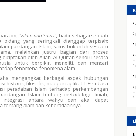
K
aca ini,
"Islam dan Sains"
, hadir sebagai sebuah
bidang yang seringkali dianggap terpisah:
lam pandangan Islam, sains bukanlah sesuatu
ama, melainkan justru bagian dari proses
diciptakan oleh Allah. Al-Qur’an sendiri secara
sia untuk berpikir, meneliti, dan mencari
rhadap fenomena-fenomena alam.
rusaha mengangkat berbagai aspek hubungan
isi historis, filosofis, maupun aplikatif. Pembaca
busi peradaban Islam terhadap perkembangan
andangan Islam tentang metodologi ilmiah,
 integrasi antara wahyu dan akal dapat
tentang alam dan keberadaannya.
L
N