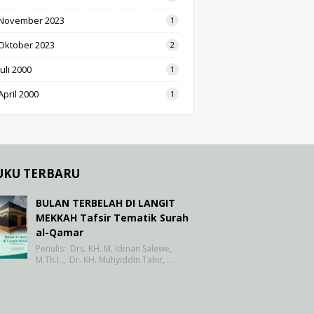
November 2023
1
Oktober 2023
2
Juli 2000
1
April 2000
1
UKU TERBARU
BULAN TERBELAH DI LANGIT
MEKKAH Tafsir Tematik Surah
al-Qamar
Penulis: Drs. KH. M. Idman Salewe,
M.Th.I.., Dr. KH. Muhyiddin Tahir, …