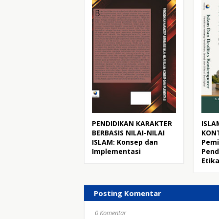
PENDIDIKAN KARAKTER
ISLA
BERBASIS NILAI-NILAI
KON
ISLAM: Konsep dan
Pemi
Implementasi
Pend
Etika
Posting Komentar
0 Komentar