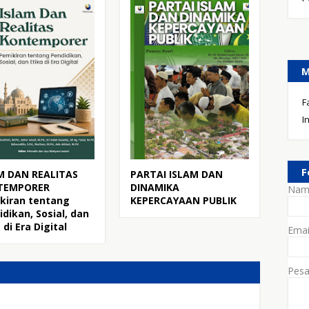
M
F
I
F
M DAN REALITAS
PARTAI ISLAM DAN
TEMPORER
DINAMIKA
Nam
kiran tentang
KEPERCAYAAN PUBLIK
idikan, Sosial, dan
 di Era Digital
Ema
Pes