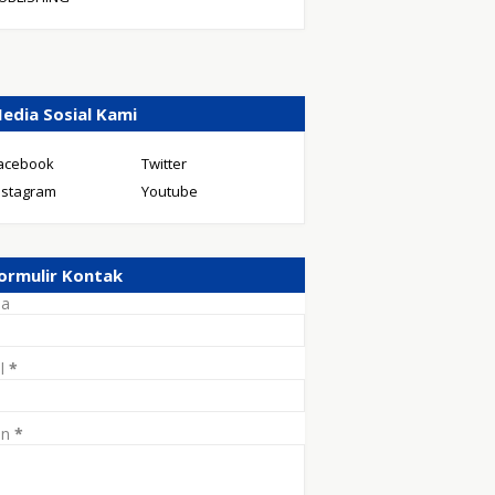
edia Sosial Kami
acebook
Twitter
nstagram
Youtube
ormulir Kontak
a
il
*
an
*