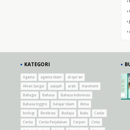
KATEGORI
B
Agama
agama islam
al-qur'an
Aliran Sungai
aqiqah
arab
Asesment
Bahagia
Bahasa
Bahasa Indonesia
Bahasa Inggris
belajar Islam
Bima
biologi
Birokrasi
Budaya
Buku
Cadar
Cerita
Cerita Perjalanan
Cerpen
Cinta