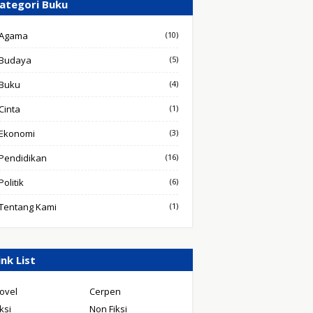
ategori Buku
Agama
(10)
Budaya
(5)
Buku
(4)
Cinta
(1)
Ekonomi
(3)
Pendidikan
(16)
Politik
(6)
Tentang Kami
(1)
ink List
ovel
Cerpen
iksi
Non Fiksi