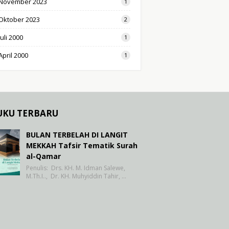
November 2023
1
Oktober 2023
2
Juli 2000
1
April 2000
1
UKU TERBARU
BULAN TERBELAH DI LANGIT
MEKKAH Tafsir Tematik Surah
al-Qamar
Penulis: Drs. KH. M. Idman Salewe,
M.Th.I.., Dr. KH. Muhyiddin Tahir, …