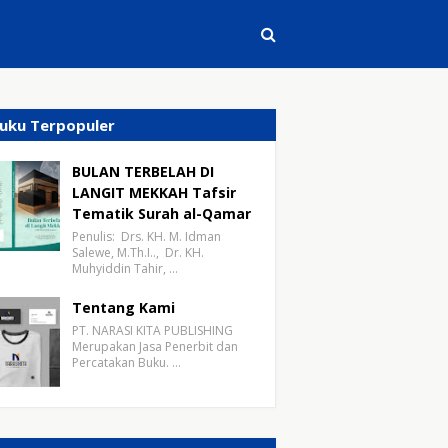
uku Terpopuler
BULAN TERBELAH DI
LANGIT MEKKAH Tafsir
Tematik Surah al-Qamar
Penulis: Drs. KH. M. Idman
Salewe, M.Th.I.., Dr. KH.
Muhyiddin Tahir, …
Tentang Kami
PT. NARASI KITA PUBLISHING
Merupakan Jasa Penerbit dan
Percatakan Buku. …