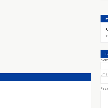
M
F
I
F
Nam
Ema
Pes