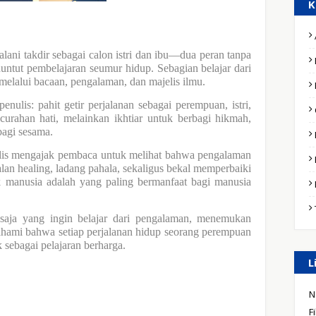
K
lani takdir sebagai calon istri dan ibu—dua peran tanpa
nuntut pembelajaran seumur hidup.
Sebagian belajar dari
 melalui bacaan, pengalaman, dan majelis ilmu.
penulis: pahit getir perjalanan sebagai perempuan, istri,
 curahan hati, melainkan ikhtiar untuk berbagi hikmah,
bagi sesama.
lis mengajak pembaca untuk melihat bahwa pengalaman
alan healing, ladang pahala, sekaligus bekal memperbaiki
ik manusia adalah yang paling bermanfaat bagi manusia
 saja yang ingin belajar dari pengalaman, menemukan
hami bahwa setiap perjalanan hidup seorang perempuan
 sebagai pelajaran berharga.
L
N
F