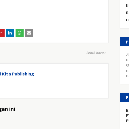
K
R
D
P
Lebih baru
A
B
0
n
 Kita Publishing
n
P
an ini
B
P
P