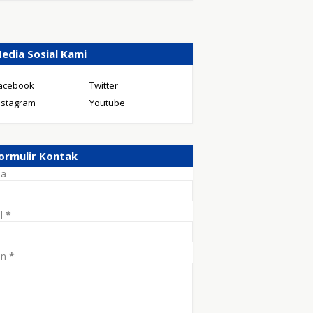
edia Sosial Kami
acebook
Twitter
nstagram
Youtube
ormulir Kontak
a
il
*
an
*