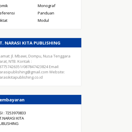
omik
Monograf
eferensi
Panduan
iktat
Modul
T. NARASI KITA PUBLISHING
lamat: Jl. Mbawi, Dompu, Nusa Tenggara
arat, NTB. Kontak :
87757426351/087847423824 Email:
arasipublishing@gmail.com Website:
arasikitapublishing.co.id
embayaran
SI : 7253970833
T.NARASI KITA
UBLISHING