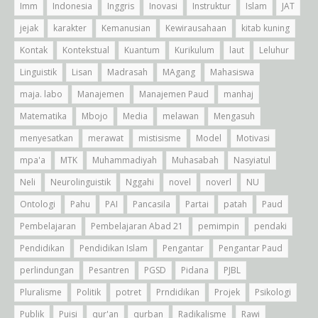
Imm
Indonesia
Inggris
Inovasi
Instruktur
Islam
JAT
jejak
karakter
Kemanusian
Kewirausahaan
kitab kuning
Kontak
Kontekstual
Kuantum
Kurikulum
laut
Leluhur
Linguistik
Lisan
Madrasah
MAgang
Mahasiswa
maja. labo
Manajemen
Manajemen Paud
manhaj
Matematika
Mbojo
Media
melawan
Mengasuh
menyesatkan
merawat
mistisisme
Model
Motivasi
mpa'a
MTK
Muhammadiyah
Muhasabah
Nasyiatul
Neli
Neurolinguistik
Nggahi
novel
noverl
NU
Ontologi
Pahu
PAI
Pancasila
Partai
patah
Paud
Pembelajaran
Pembelajaran Abad 21
pemimpin
pendaki
Pendidikan
Pendidikan Islam
Pengantar
Pengantar Paud
perlindungan
Pesantren
PGSD
Pidana
PJBL
Pluralisme
Politik
potret
Prndidikan
Projek
Psikologi
Publik
Puisi
qur'an
qurban
Radikalisme
Rawi