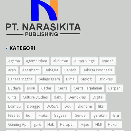
KATEGORI
Agama
agama islam
al-qur'an
Aliran Sungai
aqiqah
arab
Asesment
Bahagia
Bahasa
Bahasa Indonesia
Bahasa Inggris
belajar Islam
Bima
biologi
Birokrasi
Budaya
Buku
Cadar
Cerita
Cerita Perjalanan
Cerpen
Cinta
Culture Studies
dahu
Demokrasi
Digital
Dompu
Donggo
DOSEN
Dou
Ekonomi
fiksi
Filsafat
fiqh
Fisika
Gagasan
Gender
gerakan
Gizi
Gunung Api
guru
Hak
Harapan
Hijau
HMI
Hukum