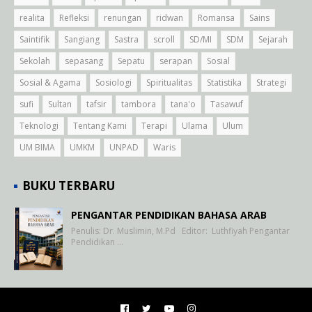
realita
Refleksi
renungan
ridwan
Romansa
Sains
Saintifik
Sangiang
Sastra
scroll
SD/MI
SDM
Sejarah
Sekolah
sepasang
Sepatu
serapan
Sosial
Sosial & Agama
Sosiologi
Spiritualitas
Statistika
Strategi
sufi
Sultan
tafsir
tambora
tana'o
Tasawuf
Teknologi
Tentang Kami
Terapi
Ulama
Ulum
UM BIMA
UMKM
UNPAD
Waris
BUKU TERBARU
PENGANTAR PENDIDIKAN BAHASA ARAB
Penulis: Dr. Muslimin, M.Pd Editor: Luthfiyah Pengantar
Pendidikan …