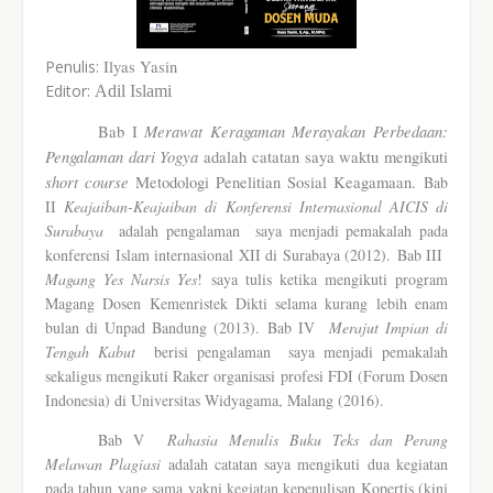
Penulis:
Ilyas Yasin
Editor:
Adil Islami
Merawat Keragaman Merayakan Perbedaan:
Bab I
Pengalaman dari Yogya
adalah catatan saya waktu mengikuti
short course
Metodologi Penelitian Sosial Keagamaan.
Bab
II
Keajaiban-Keajaiban di Konferensi Internasional AICIS di
Surabaya
adalah pengalaman saya menjadi pemakalah pada
konferensi Islam internasional XII di Surabaya (2012).
Bab III
Magang Yes Narsis Yes
! saya tulis ketika mengikuti program
Magang Dosen Kemenristek Dikti selama kurang lebih enam
bulan di Unpad Bandung (2013).
Bab IV
Merajut Impian di
Tengah Kabut
berisi pengalaman
saya menjadi pemakalah
sekaligus mengikuti Raker organisasi profesi FDI (Forum Dosen
Indonesia) di Universitas Widyagama, Malang (2016).
Bab V
Rahasia Menulis Buku Teks dan Perang
Melawan Plagiasi
adalah catatan saya mengikuti dua kegiatan
pada tahun yang sama yakni kegiatan kepenulisan Kopertis (kini