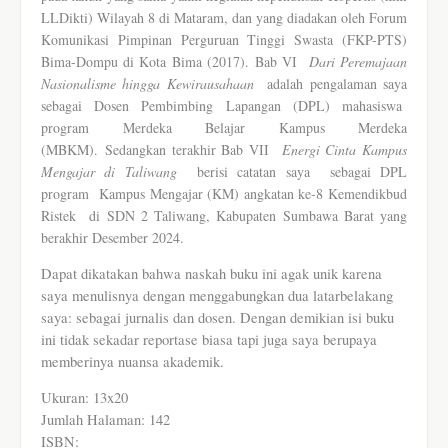
LLDikti) Wilayah 8 di Mataram, dan yang diadakan oleh Forum
Komunikasi Pimpinan Perguruan Tinggi Swasta (FKP-PTS)
Bima-Dompu di Kota Bima (2017).
Bab VI
Dari Peremajaan
Nasionalisme hingga Kewirausahaan
adalah pengalaman saya
sebagai Dosen Pembimbing Lapangan (DPL) mahasiswa
program Merdeka Belajar Kampus Merdeka
(MBKM).
Sedangkan terakhir Bab VII
Energi Cinta Kampus
Mengajar di Taliwang
berisi catatan saya
sebagai DPL
program
Kampus Mengajar (KM) angkatan ke-8 Kemendikbud
Ristek
di SDN 2 Taliwang, Kabupaten Sumbawa Barat yang
berakhir Desember 2024.
Dapat dikatakan bahwa naskah buku ini agak unik karena
saya menulisnya dengan menggabungkan dua latarbelakang
saya: sebagai jurnalis dan dosen. Dengan demikian isi buku
ini tidak sekadar reportase biasa tapi juga saya berupaya
memberinya nuansa akademik.
Ukuran: 13x20
Jumlah Halaman: 142
ISBN:___