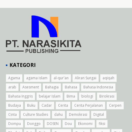
KATEGORI
Agama
agama islam
al-qur'an
Aliran Sungai
aqiqah
arab
Asesment
Bahagia
Bahasa
Bahasa Indonesia
Bahasa Inggris
belajar Islam
Bima
biologi
Birokrasi
Budaya
Buku
Cadar
Cerita
Cerita Perjalanan
Cerpen
Cinta
Culture Studies
dahu
Demokrasi
Digital
Dompu
Donggo
DOSEN
Dou
Ekonomi
fiksi