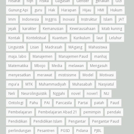
Filsafat
fiqh
Fisika
Gagasan
Gender
gerakan
Gizi
Gunung Api
guru
Hak
Harapan
Hijau
HMI
Hukum
Imm
Indonesia
Inggris
Inovasi
Instruktur
Islam
JAT
jejak
karakter
Kemanusian
Kewirausahaan
kitab kuning
Kontak
Kontekstual
Kuantum
Kurikulum
laut
Leluhur
Linguistik
Lisan
Madrasah
MAgang
Mahasiswa
maja. labo
Manajemen
Manajemen Paud
manhaj
Matematika
Mbojo
Media
melawan
Mengasuh
menyesatkan
merawat
mistisisme
Model
Motivasi
mpa'a
MTK
Muhammadiyah
Muhasabah
Nasyiatul
Neli
Neurolinguistik
Nggahi
novel
noverl
NU
Ontologi
Pahu
PAI
Pancasila
Partai
patah
Paud
Pembelajaran
Pembelajaran Abad 21
pemimpin
pendaki
Pendidikan
Pendidikan Islam
Pengantar
Pengantar Paud
perlindungan
Pesantren
PGSD
Pidana
PJBL