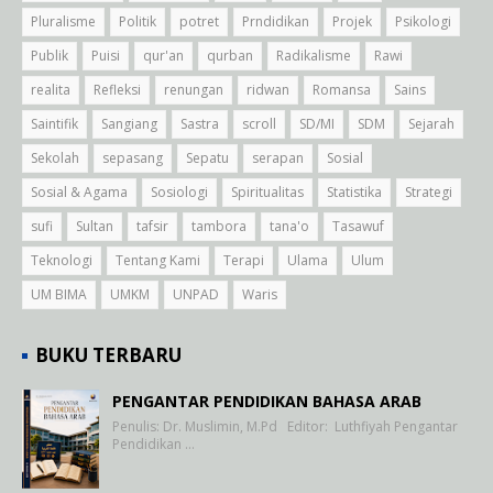
Pluralisme
Politik
potret
Prndidikan
Projek
Psikologi
Publik
Puisi
qur'an
qurban
Radikalisme
Rawi
realita
Refleksi
renungan
ridwan
Romansa
Sains
Saintifik
Sangiang
Sastra
scroll
SD/MI
SDM
Sejarah
Sekolah
sepasang
Sepatu
serapan
Sosial
Sosial & Agama
Sosiologi
Spiritualitas
Statistika
Strategi
sufi
Sultan
tafsir
tambora
tana'o
Tasawuf
Teknologi
Tentang Kami
Terapi
Ulama
Ulum
UM BIMA
UMKM
UNPAD
Waris
BUKU TERBARU
PENGANTAR PENDIDIKAN BAHASA ARAB
Penulis: Dr. Muslimin, M.Pd Editor: Luthfiyah Pengantar
Pendidikan …