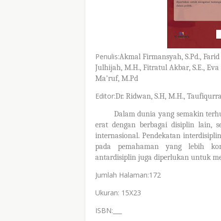
Penulis:
Akmal Firmansyah
, S.Pd.,
Farid
Julhijah,
M.H.,
Fitratul Akbar
, S.E.,
Eva 
Ma’ruf, M.Pd
Editor:
Dr. Ridwan, S.H, M.H.,
Taufiqur
Dalam dunia yang semakin terhub
erat dengan berbagai disiplin lain, 
internasional. Pendekatan interdisip
pada pemahaman yang lebih kompr
antardisiplin juga diperlukan untuk m
Jumlah Halaman:172
Ukuran: 15X23
ISBN:___