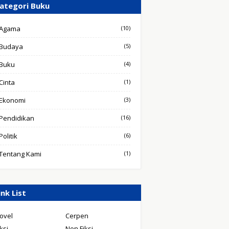
ategori Buku
Agama
(10)
Budaya
(5)
Buku
(4)
Cinta
(1)
Ekonomi
(3)
Pendidikan
(16)
Politik
(6)
Tentang Kami
(1)
ink List
ovel
Cerpen
iksi
Non Fiksi