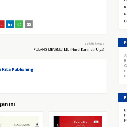
K
R
D
P
Lebih baru
PULANG MENEMUI MU (Nurul Karimatil Ulya)
A
B
0
 Kita Publishing
n
n
P
an ini
B
P
P