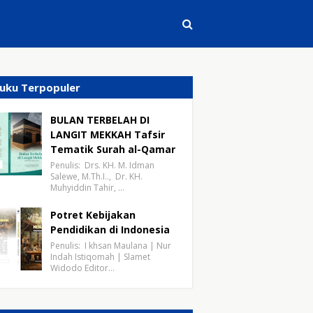
uku Terpopuler
BULAN TERBELAH DI
LANGIT MEKKAH Tafsir
Tematik Surah al-Qamar
Penulis: Drs. KH. M. Idman
Salewe, M.Th.I.., Dr. KH.
Muhyiddin Tahir, …
Potret Kebijakan
Pendidikan di Indonesia
Penulis: I khsan Maulana | Nur
Indah Istiqomah | Slamet
Widodo Editor…