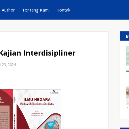
Author
Tentang Kami
Kontak
B
ajian Interdisipliner
i 23, 2024