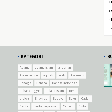
KATEGORI
B
Agama
agama islam
al-qur'an
Aliran Sungai
aqiqah
arab
Asesment
Bahagia
Bahasa
Bahasa Indonesia
Bahasa Inggris
belajar Islam
Bima
biologi
Birokrasi
Budaya
Buku
Cadar
Cerita
Cerita Perjalanan
Cerpen
Cinta