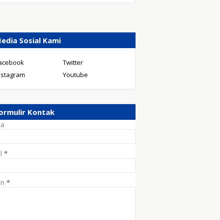
edia Sosial Kami
acebook
Twitter
nstagram
Youtube
ormulir Kontak
a
il
*
an
*