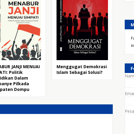
M
F
I
BUR JANJI MENUAI
Menggugat Demokrasi
F
TI: Politik
Islam Sebagai Solusi?
Nam
idikan Dalam
anye Pilkada
upaten Dompu
Ema
Pes