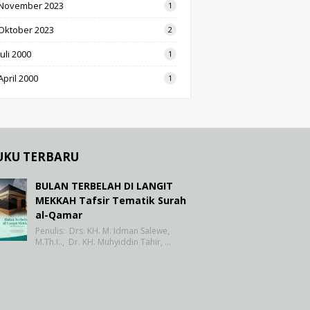
November 2023
1
Oktober 2023
2
Juli 2000
1
April 2000
1
UKU TERBARU
BULAN TERBELAH DI LANGIT
MEKKAH Tafsir Tematik Surah
al-Qamar
Penulis: Drs. KH. M. Idman Salewe,
M.Th.I.., Dr. KH. Muhyiddin Tahir, …