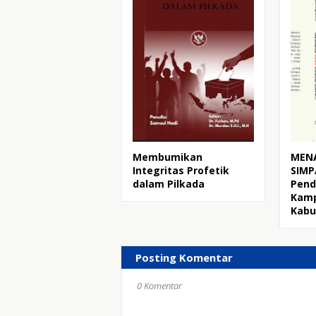
Membumikan
MENA
Integritas Profetik
SIMPA
dalam Pilkada
Pend
Kamp
Kab
Posting Komentar
0 Komentar