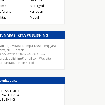
omik
Monograf
eferensi
Panduan
iktat
Modul
T. NARASI KITA PUBLISHING
lamat: Jl. Mbawi, Dompu, Nusa Tenggara
arat, NTB. Kontak :
87757426351/087847423824 Email:
arasipublishing@gmail.com Website:
arasikitapublishing.co.id
embayaran
SI : 7253970833
T.NARASI KITA
UBLISHING