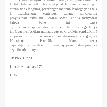
ku
ini
telah
melibatkan
berbagai
pihak,
baik
secara
langsung
m
aupun
tidak
langsung,
perorangan
maupun
lembaga
yang
tela
h
memberikan
kontribusi
dalam
penyelesaian
penyusunan
buku
ini
. Dengan sadar
Penulis menyadari
bahwa
buku ini tentu
saja
belum
sempurna
dan
penulis
berharap
semoga
karya
ini
dapat
memberikan
manfaat
bagi
para
praktisi
pendidikan
d
an
perkembangan
ilmu
pengetahuan, khususnya bidang kajian
Manajemen Pendidikan Islam serta
dapat
dijadikan
salah
satu
rujukan
bagi
peneliti
atau
penulis
k
arya
ilmiah
lainnya.
Ukuran: 15x23
Jumlah Halaman: 176
ISBN:___