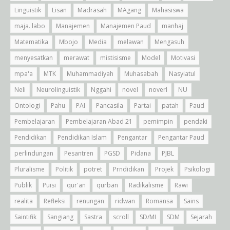
Linguistik
Lisan
Madrasah
MAgang
Mahasiswa
maja. labo
Manajemen
Manajemen Paud
manhaj
Matematika
Mbojo
Media
melawan
Mengasuh
menyesatkan
merawat
mistisisme
Model
Motivasi
mpa'a
MTK
Muhammadiyah
Muhasabah
Nasyiatul
Neli
Neurolinguistik
Nggahi
novel
noverl
NU
Ontologi
Pahu
PAI
Pancasila
Partai
patah
Paud
Pembelajaran
Pembelajaran Abad 21
pemimpin
pendaki
Pendidikan
Pendidikan Islam
Pengantar
Pengantar Paud
perlindungan
Pesantren
PGSD
Pidana
PJBL
Pluralisme
Politik
potret
Prndidikan
Projek
Psikologi
Publik
Puisi
qur'an
qurban
Radikalisme
Rawi
realita
Refleksi
renungan
ridwan
Romansa
Sains
Saintifik
Sangiang
Sastra
scroll
SD/MI
SDM
Sejarah