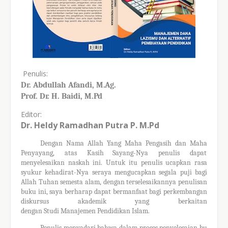
Penulis:
Dr.
Abdullah Afandi, M
.Ag.
Prof. Dr. H. Baidi, M.Pd
Editor:
Dr. Heldy Ramadhan Putra P. M.Pd
Dengan Nama Allah Yang Maha Pengasih dan Maha
Penyayang, atas Kasih
Sayang-Nya penulis dapat
menyelesaikan
naskah
ini. Untuk itu penulis ucapkan
rasa
syukur kehadirat-Nya
seraya mengucapkan segala puji bagi
Allah Tuhan
semesta alam, dengan terselesaikannya
penulisan
buku
ini
, saya berharap dapat bermanfaat bagi perkembangan
diskursus akademik yang berkaitan
dengan
Studi
Manajemen
Pendidikan
Islam.
Penulis
menyadari
bahwa
dalam
proses
penyelesaian
bu