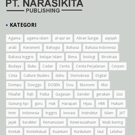
KATEGORI
Agama
agama islam
al-qur'an
Aliran Sungai
aqiqah
arab
Asesment
Bahagia
Bahasa
Bahasa Indonesia
Bahasa Inggris
belajar Islam
Bima
biologi
Birokrasi
Budaya
Buku
Cadar
Cerita
Cerita Perjalanan
Cerpen
Cinta
Culture Studies
dahu
Demokrasi
Digital
Dompu
Donggo
DOSEN
Dou
Ekonomi
fiksi
Filsafat
fiqh
Fisika
Gagasan
Gender
gerakan
Gizi
Gunung Api
guru
Hak
Harapan
Hijau
HMI
Hukum
Imm
Indonesia
Inggris
Inovasi
Instruktur
Islam
JAT
jejak
karakter
Kemanusian
Kewirausahaan
kitab kuning
Kontak
Kontekstual
Kuantum
Kurikulum
laut
Leluhur