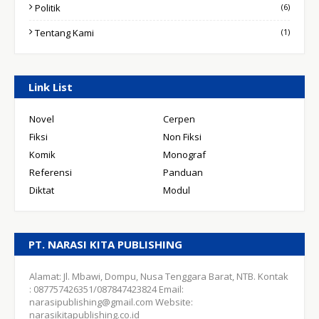
Politik
(6)
Tentang Kami
(1)
Link List
Novel
Cerpen
Fiksi
Non Fiksi
Komik
Monograf
Referensi
Panduan
Diktat
Modul
PT. NARASI KITA PUBLISHING
Alamat: Jl. Mbawi, Dompu, Nusa Tenggara Barat, NTB. Kontak
: 087757426351/087847423824 Email:
narasipublishing@gmail.com Website:
narasikitapublishing.co.id